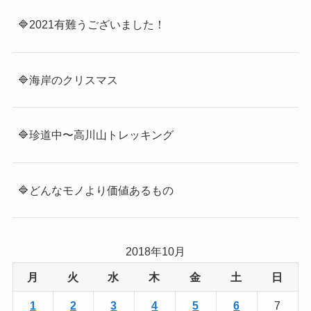
🔷2021有難うございました！
🔷海岸のクリスマス
🔷珍道中〜高川山トレッキング
🔷どんなモノより価値あるもの
2018年10月
月
火
水
木
金
土
日
1
2
3
4
5
6
7