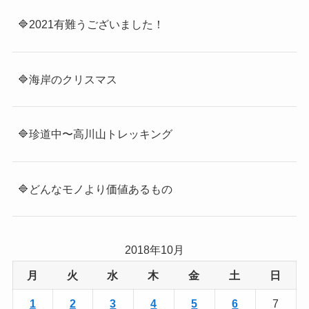
🔷2021有難うございました！
🔷海岸のクリスマス
🔷珍道中〜高川山トレッキング
🔷どんなモノより価値あるもの
2018年10月
月
火
水
木
金
土
日
1
2
3
4
5
6
7