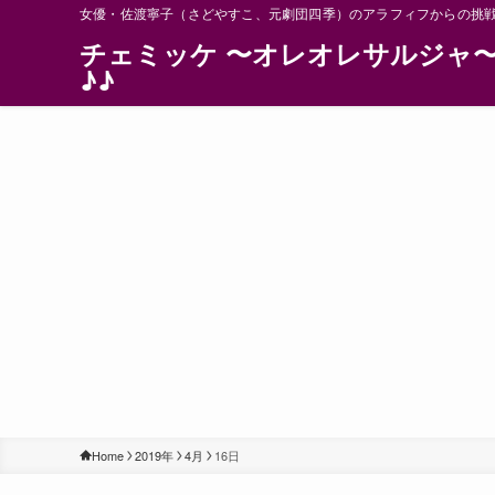
女優・佐渡寧子（さどやすこ、元劇団四季）のアラフィフからの挑
チェミッケ 〜オレオレサルジャ
♪♪
Home
2019年
4月
16日