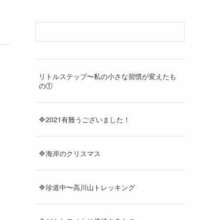
リトルステップ〜私の小さな習慣が変えたも
の①
🔷2021有難うございました！
🔷海岸のクリスマス
🔷珍道中〜高川山トレッキング