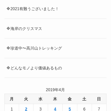
🔷2021有難うございました！
🔷海岸のクリスマス
🔷珍道中〜高川山トレッキング
🔷どんなモノより価値あるもの
2019年4月
月
火
水
木
金
土
日
1
2
3
4
5
6
7