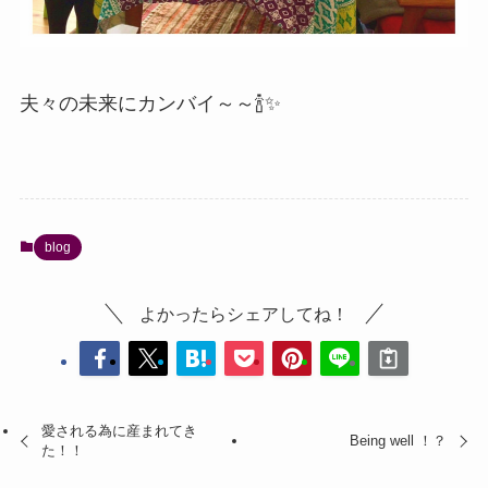
夫々の未来にカンバイ～～🍾✨
blog
よかったらシェアしてね！
愛される為に産まれてき
Being well ！？
た！！