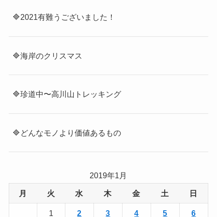
🔷2021有難うございました！
🔷海岸のクリスマス
🔷珍道中〜高川山トレッキング
🔷どんなモノより価値あるもの
2019年1月
月
火
水
木
金
土
日
1
2
3
4
5
6