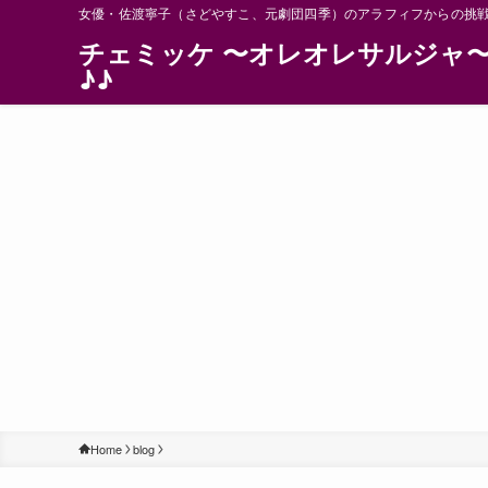
女優・佐渡寧子（さどやすこ、元劇団四季）のアラフィフからの挑
チェミッケ 〜オレオレサルジャ
♪♪
Home
blog