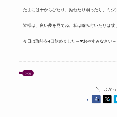
たまには干からびたり、拗ねたり弱ったり、ミジ
皆様は、良い夢を見てね。私は噛み付いたりは致
今日は珈琲を4口飲めました～❤︎おやすみなさい～！(*
blog
よかっ