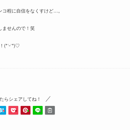
ンコ程に自信をなくすけど…。
しませんので！笑
ˊᵕˋ*)♡
たらシェアしてね！