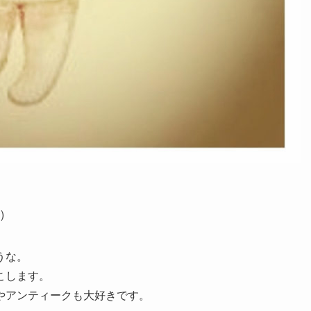
)
うな。
こします。
やアンティークも大好きです。