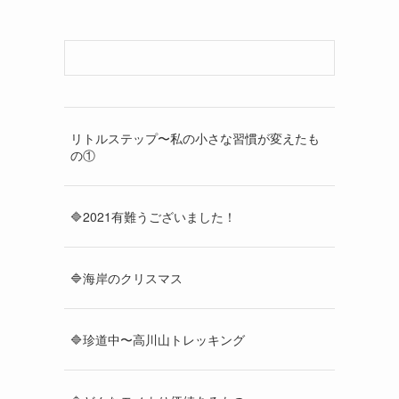
リトルステップ〜私の小さな習慣が変えたも
の①
🔷2021有難うございました！
🔷海岸のクリスマス
🔷珍道中〜高川山トレッキング