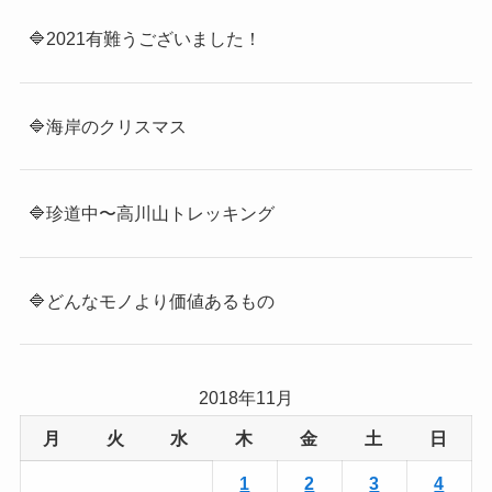
🔷2021有難うございました！
🔷海岸のクリスマス
🔷珍道中〜高川山トレッキング
🔷どんなモノより価値あるもの
2018年11月
月
火
水
木
金
土
日
1
2
3
4