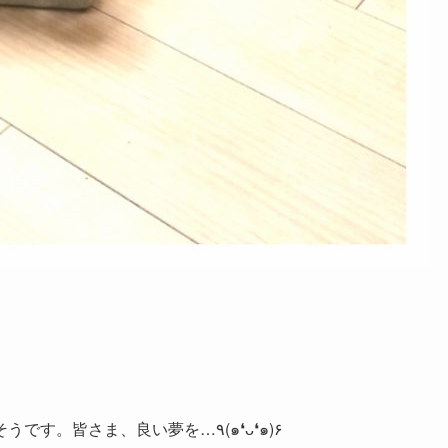
さあ、今日は良い汗をかきました。ぐっすり眠れそうです。皆さま、良い夢を…٩(๑❛ᴗ❛๑)۶