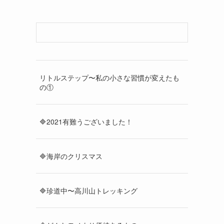
リトルステップ〜私の小さな習慣が変えたも
の①
🔷2021有難うございました！
🔷海岸のクリスマス
🔷珍道中〜高川山トレッキング