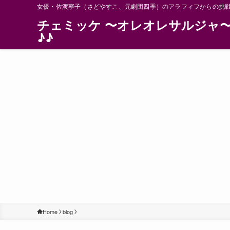
女優・佐渡寧子（さどやすこ、元劇団四季）のアラフィフからの挑
チェミッケ 〜オレオレサルジャ
♪♪
Home
blog