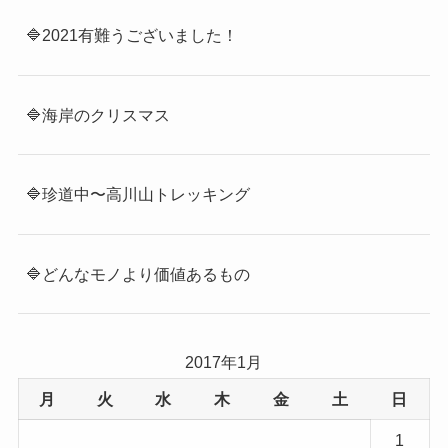
🔷2021有難うございました！
🔷海岸のクリスマス
🔷珍道中〜高川山トレッキング
🔷どんなモノより価値あるもの
2017年1月
月
火
水
木
金
土
日
1