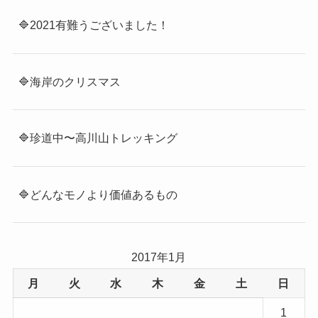
🔷2021有難うございました！
🔷海岸のクリスマス
🔷珍道中〜高川山トレッキング
🔷どんなモノより価値あるもの
2017年1月
月
火
水
木
金
土
日
1