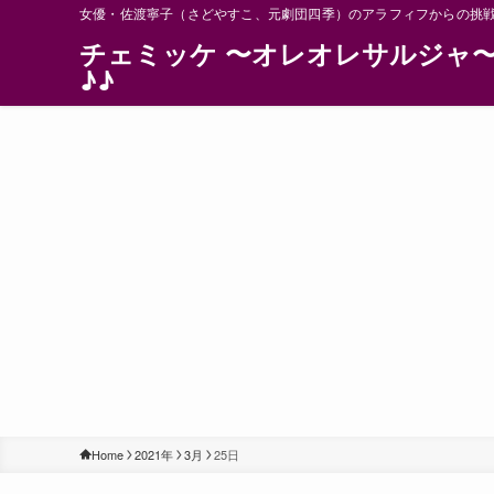
女優・佐渡寧子（さどやすこ、元劇団四季）のアラフィフからの挑
チェミッケ 〜オレオレサルジャ
♪♪
Home
2021年
3月
25日