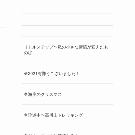
リトルステップ〜私の小さな習慣が変えたも
の①
🔷2021有難うございました！
🔷海岸のクリスマス
🔷珍道中〜高川山トレッキング