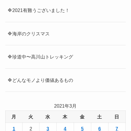
🔷2021有難うございました！
🔷海岸のクリスマス
🔷珍道中〜高川山トレッキング
🔷どんなモノより価値あるもの
2021年3月
月
火
水
木
金
土
日
1
2
3
4
5
6
7