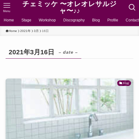
チェミッケ 〜オレオレサルジ
ャ〜♪♪
Menu
Home
Stage
Workshop
Discography
Blog
Profile
Contact
Home
2021年
3月
16日
2021年3月16日
– date –
blog