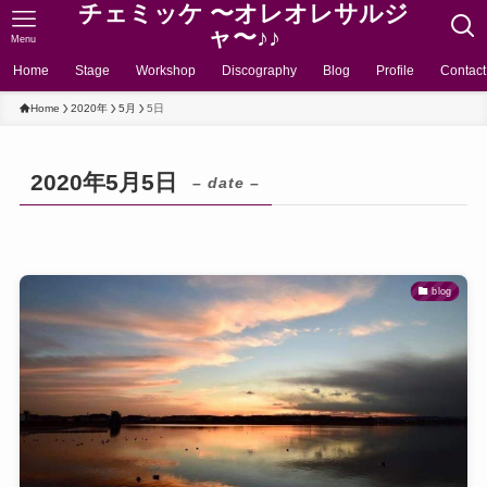
チェミッケ 〜オレオレサルジ
ャ〜♪♪
Menu
Home
Stage
Workshop
Discography
Blog
Profile
Contact
Home
2020年
5月
5日
2020年5月5日
– date –
blog