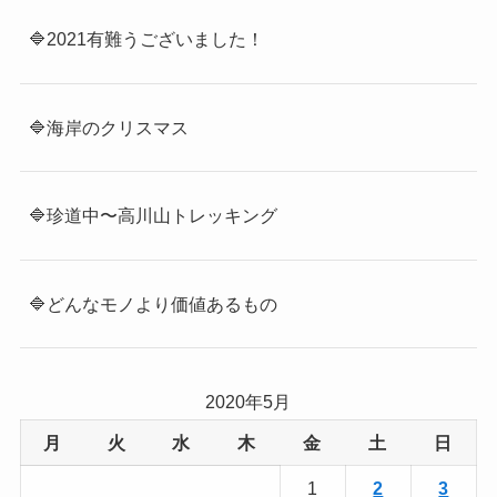
🔷2021有難うございました！
🔷海岸のクリスマス
🔷珍道中〜高川山トレッキング
🔷どんなモノより価値あるもの
2020年5月
月
火
水
木
金
土
日
1
2
3