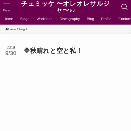
チェミッケ 〜オレオレサルジ
ャ〜♪♪
Menu
Home
Stage
Workshop
Discography
Blog
Profile
Contact
Home
blog
2019
🔷秋晴れと空と私！
9/30