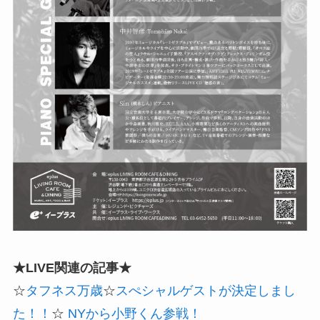
★LIVE関連の記事★
☆
タフネス万歳
☆
スぺシャルゲストが決定しまし
た！！
☆
NYから小野くん参戦！