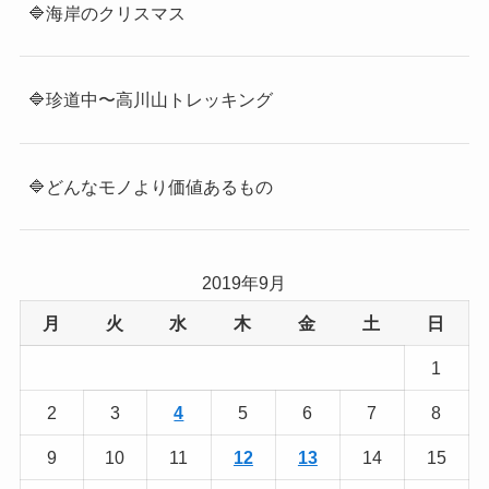
🔷海岸のクリスマス
🔷珍道中〜高川山トレッキング
🔷どんなモノより価値あるもの
2019年9月
月
火
水
木
金
土
日
1
2
3
4
5
6
7
8
9
10
11
12
13
14
15