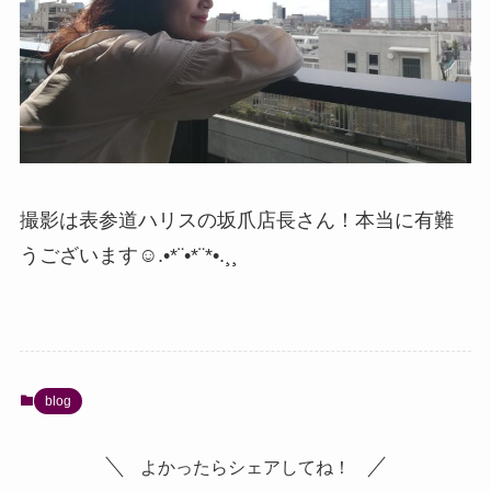
撮影は表参道ハリスの坂爪店長さん！本当に有難
うございます☺️.•*¨•*¨*•.¸¸
blog
よかったらシェアしてね！