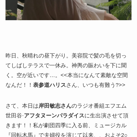
昨日、秋晴れの昼下がり。美容院で髪の毛を切っ
てしばしテラスで一休み。神輿の賑わいを下に聞
く。空が近いです…。<<本当になんて素敵な空間
なんだ！！
表参道ハリス
さん、いつも有難う?>>
さて、本日は
岸田敏志さん
のラジオ番組エフエム
世田谷·
アフタヌーンパラダイス
に生出演させて頂
きます！！私が劇団四季に入る前、ミュージカル
『回転木馬』で夫婦役を演じて以来、、およそ2○