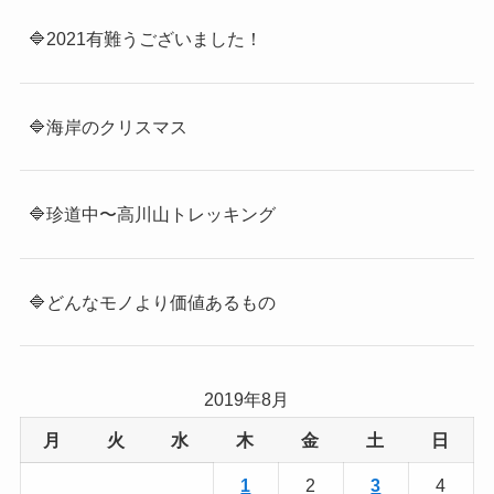
🔷2021有難うございました！
🔷海岸のクリスマス
🔷珍道中〜高川山トレッキング
🔷どんなモノより価値あるもの
2019年8月
月
火
水
木
金
土
日
1
2
3
4