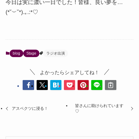
今日は実に濃い一日でした！皆様、良い夢を…
(*˘︶˘*).｡.:*♡
blog
Stage
ラジオ出演
よかったらシェアしてね！
皆さんに助けられています
アスペクツに浸る！
♡