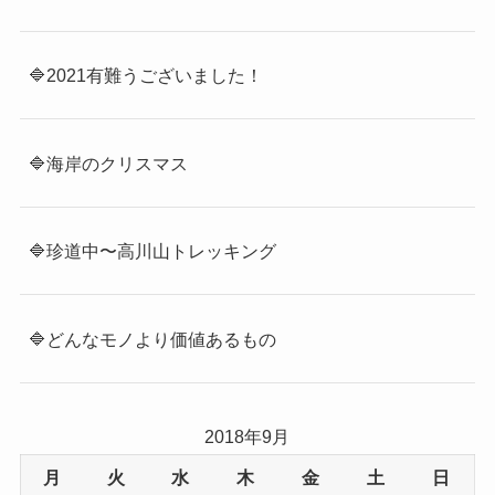
🔷2021有難うございました！
🔷海岸のクリスマス
🔷珍道中〜高川山トレッキング
🔷どんなモノより価値あるもの
2018年9月
月
火
水
木
金
土
日