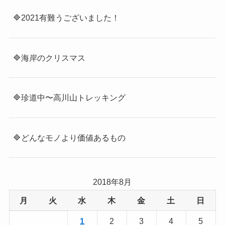
🔷2021有難うございました！
🔷海岸のクリスマス
🔷珍道中〜高川山トレッキング
🔷どんなモノより価値あるもの
2018年8月
月
火
水
木
金
土
日
1
2
3
4
5