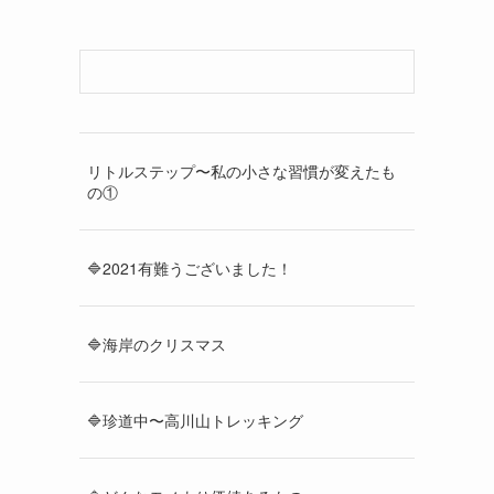
リトルステップ〜私の小さな習慣が変えたも
の①
🔷2021有難うございました！
🔷海岸のクリスマス
🔷珍道中〜高川山トレッキング