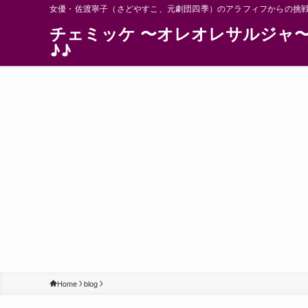
女優・佐渡寧子（さどやすこ、元劇団四季）のアラフィフからの挑
チェミッケ 〜オレオレサルジャ
♪♪
Home
blog