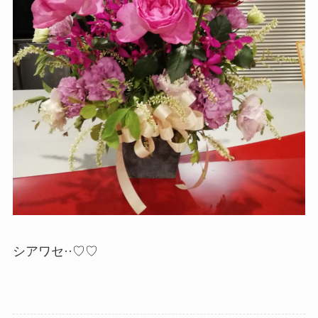
シアワセ··♡♡