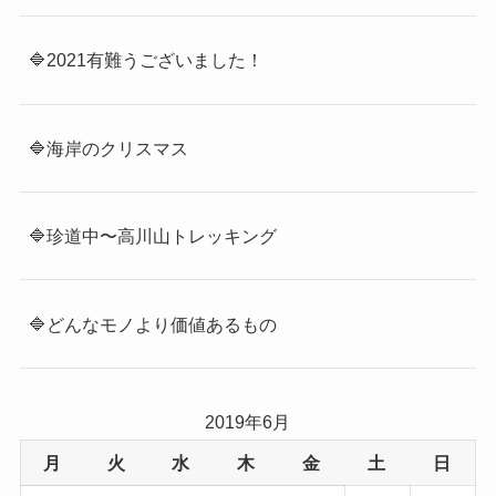
🔷2021有難うございました！
🔷海岸のクリスマス
🔷珍道中〜高川山トレッキング
🔷どんなモノより価値あるもの
2019年6月
月
火
水
木
金
土
日