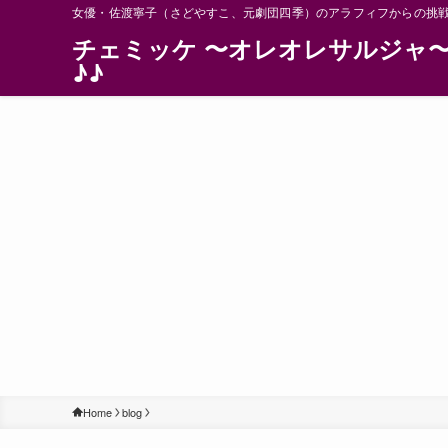
女優・佐渡寧子（さどやすこ、元劇団四季）のアラフィフからの挑
チェミッケ 〜オレオレサルジャ
♪♪
Home
blog