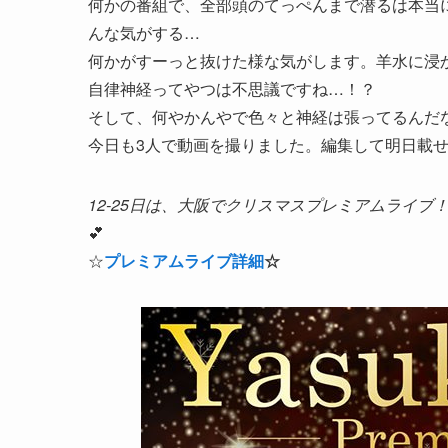
何かの番組で、全部頭のてっぺんまで潜るは本当
んな気がする…
何かがすーっと抜けた様な気がします。羊水に浸
自律神経ってやつは不思議ですね…！？
そして、何やかんやで色々と神経は張ってるんだ
今日も3人で動画を撮りました。編集して明日載せた
12-25日は、大阪でクリスマスプレミアムライ
💕
☆
プレミアムライブ詳細
☆