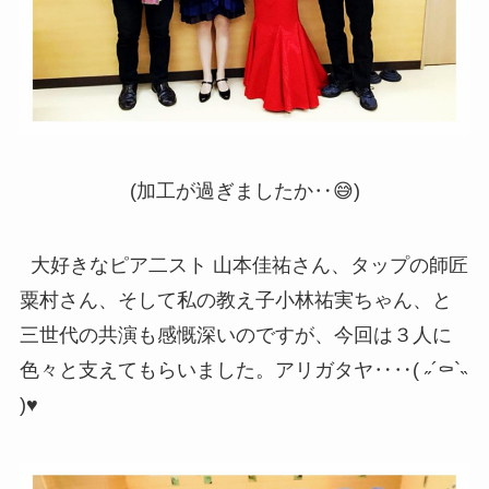
(加工が過ぎましたか‥😅)
大好きなピア二スト 山本佳祐さん、タップの師匠
粟村さん、そして私の教え子小林祐実ちゃん、と
三世代の共演も感慨深いのですが、今回は３人に
色々と支えてもらいました。アリガタヤ‥‥( ˶´⚰︎`˵
)♥