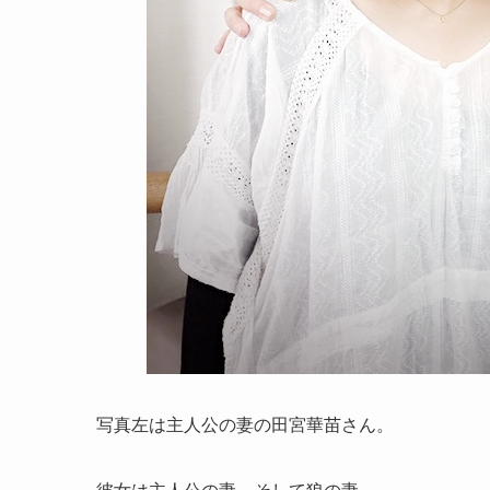
写真左は主人公の妻の田宮華苗さん。
彼女は主人公の妻、そして狼の妻。