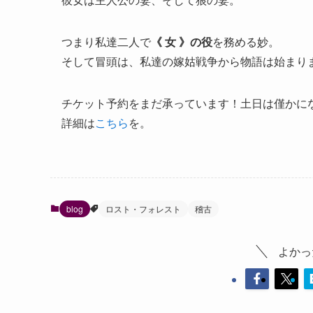
つまり私達二人で
《 女 》の役
を務める妙。
そして冒頭は、私達の嫁姑戦争から物語は始まりま
チケット予約をまだ承っています！土日は僅かに
詳細は
こちら
を。
blog
ロスト・フォレスト
稽古
よかっ