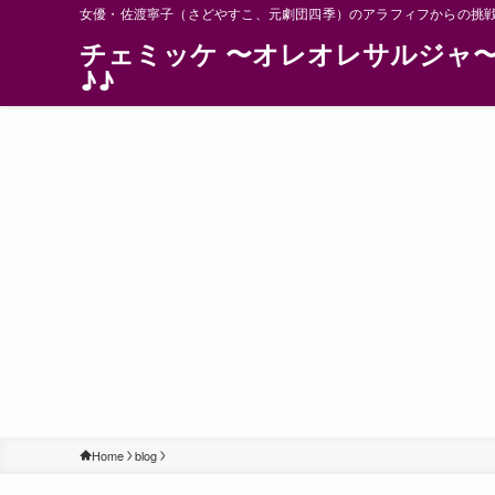
女優・佐渡寧子（さどやすこ、元劇団四季）のアラフィフからの挑
チェミッケ 〜オレオレサルジャ
♪♪
Home
blog