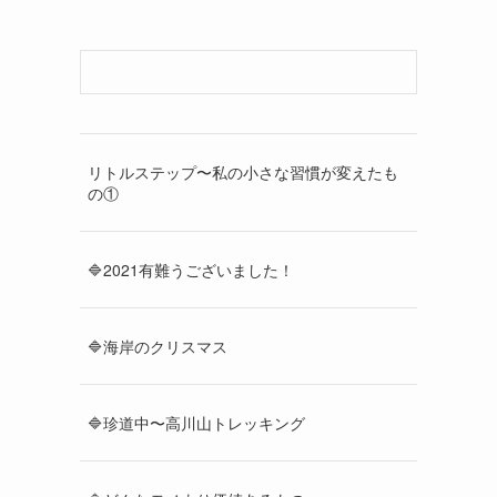
リトルステップ〜私の小さな習慣が変えたも
の①
🔷2021有難うございました！
🔷海岸のクリスマス
🔷珍道中〜高川山トレッキング