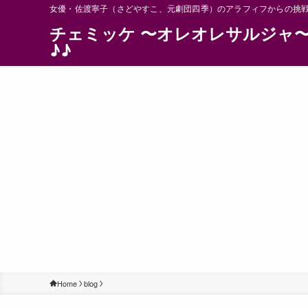
女優・佐渡寧子（さどやすこ、元劇団四季）のアラフィフからの挑
チェミッケ 〜オレオレサルジャ
♪♪
Home
blog