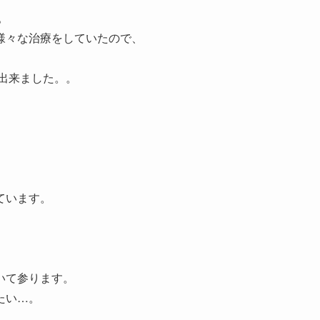
。
様々な治療をしていたので、
。
出来ました。。
ています。
いて参ります。
たい…。