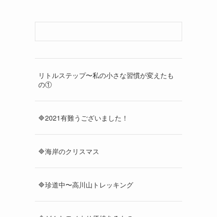
リトルステップ〜私の小さな習慣が変えたも
の①
🔷2021有難うございました！
🔷海岸のクリスマス
🔷珍道中〜高川山トレッキング