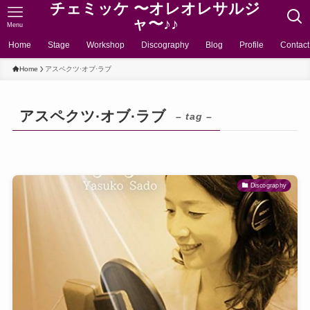
チェミッケ 〜オレオレサルジ
ャ〜♪♪
Menu
Home
Stage
Workshop
Discography
Blog
Profile
Contact
Home
アスペクツ·オブ·ラブ
アスペクツ·オブ·ラブ
– tag –
Discography