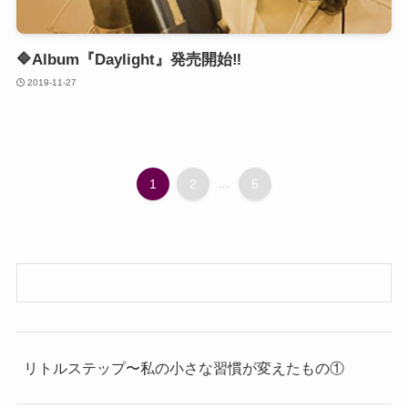
🔷Album『Daylight』発売開始‼️
2019-11-27
1
2
...
5
リトルステップ〜私の小さな習慣が変えたもの①