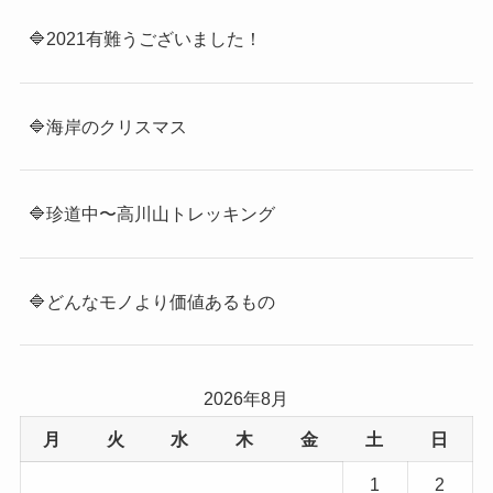
🔷2021有難うございました！
🔷海岸のクリスマス
🔷珍道中〜高川山トレッキング
🔷どんなモノより価値あるもの
2026年8月
月
火
水
木
金
土
日
1
2