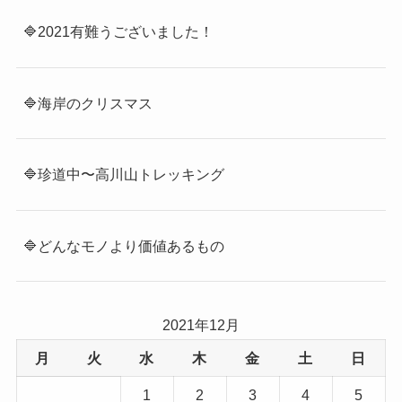
🔷2021有難うございました！
🔷海岸のクリスマス
🔷珍道中〜高川山トレッキング
🔷どんなモノより価値あるもの
2021年12月
月
火
水
木
金
土
日
1
2
3
4
5