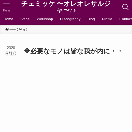
チェミッケ 〜オレオレサルジ
ャ〜♪♪
Menu
Home
Stage
Workshop
Discography
Blog
Profile
Contact
Home
blog
2020
🔷必要なモノは皆な我が内に・・
6/10