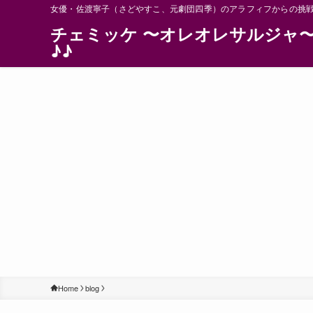
女優・佐渡寧子（さどやすこ、元劇団四季）のアラフィフからの挑
チェミッケ 〜オレオレサルジャ
♪♪
Home
blog