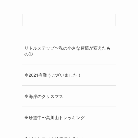
リトルステップ〜私の小さな習慣が変えたも
の①
🔷2021有難うございました！
🔷海岸のクリスマス
🔷珍道中〜高川山トレッキング