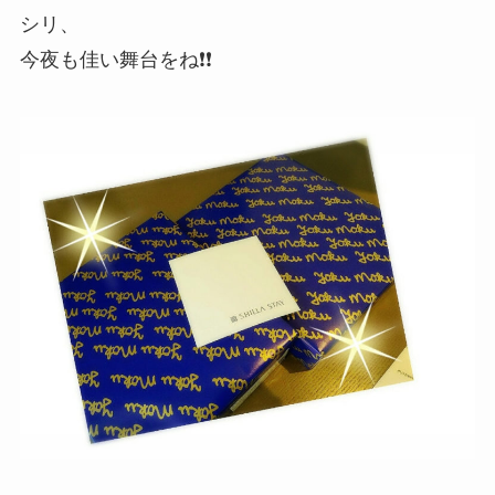
シリ、
今夜も佳い舞台をね❗❗