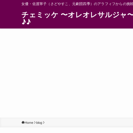
女優・佐渡寧子（さどやすこ、元劇団四季）のアラフィフからの挑
チェミッケ 〜オレオレサルジャ
♪♪
Home
blog