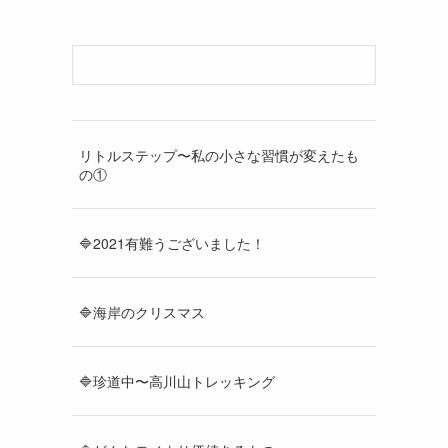
リトルステップ〜私の小さな習慣が変えたも
の①
🔷2021有難うございました！
🔷海岸のクリスマス
🔷珍道中〜高川山トレッキング